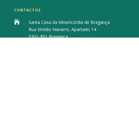
CONTACTOS

Santa Casa da Misericórdia de Bragança
Rua Emídio Navarro, Apartado 14
5301-901 Bragança

273 322 143
(Chamada para a rede fixa nacional)

geral@scm-braganca.pt