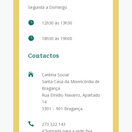
Segunda a Domingo

12h30 às 13h30

18h30 às 19h00
Contactos

Cantina Social
Santa Casa da Misericórdia de
Bragança
Rua Emídio Navarro, Apartado
14
5301 – 901 Bragança

273 322 143
(Chamada para a rede fixa