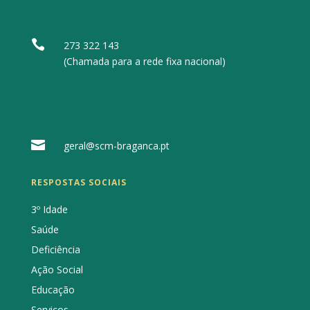

273 322 143
(Chamada para a rede fixa nacional)

geral@scm-braganca.pt
RESPOSTAS SOCIAIS
3º Idade
Saúde
Deficiência
Ação Social
Educação
Serviços