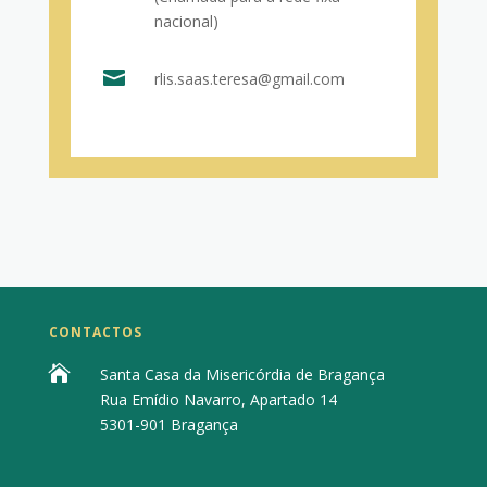
nacional)

rlis.saas.teresa@gmail.com
CONTACTOS

Santa Casa da Misericórdia de Bragança
Rua Emídio Navarro, Apartado 14
5301-901 Bragança