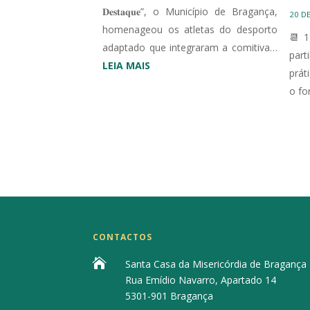
𝐃𝐞𝐬𝐭𝐚𝐪𝐮𝐞”, o Município de Bragança,
20 D
homenageou os atletas do desporto
📆 1
adaptado que integraram a comitiva…
par
:
LEIA MAIS
prát
MUNICÍPIO
o fo
DE
BRAGANÇA
HOMENAGEIA
DESPORTO
ADAPTADO
CONTACTOS

Santa Casa da Misericórdia de Bragança
Rua Emídio Navarro, Apartado 14
5301-901 Bragança