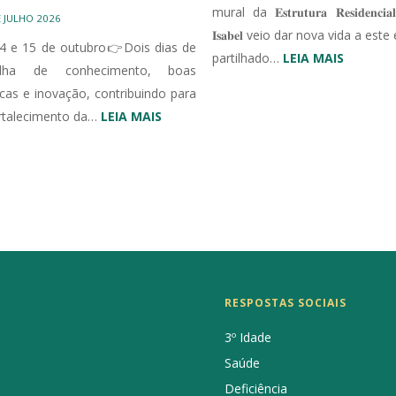
mural da 𝐄𝐬𝐭𝐫𝐮𝐭𝐮𝐫𝐚 𝐑𝐞𝐬𝐢𝐝𝐞𝐧𝐜𝐢𝐚𝐥
E JULHO 2026
𝐈𝐬𝐚𝐛𝐞𝐥 veio dar nova vida a est
4 e 15 de outubro👉Dois dias de
:
partilhado…
LEIA MAIS
tilha de conhecimento, boas
MURAL
icas e inovação, contribuindo para
ERPI
:
rtalecimento da…
LEIA MAIS
III
CONGRESSO
IBÉRICO
EM
UNIDADES
DE
CUIDADOS
CONTINUADOS
RESPOSTAS SOCIAIS
INTEGRADOS
3º Idade
Saúde
Deficiência