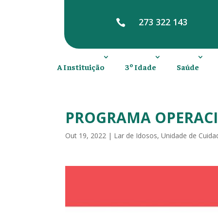
273 322 143

A Instituição
3º Idade
Saúde
PROGRAMA OPERACIO
Out 19, 2022
|
Lar de Idosos
,
Unidade de Cuida