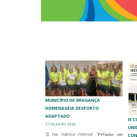
MUNICÍPIO DE BRAGANÇA
HOMENAGEIA DESPORTO
ADAPTADO
III
27 DE JULHO 2026
UNI
👏Na rubrica mensal “𝐏𝐫é𝐦𝐢𝐨𝐬 𝐞𝐦
CON