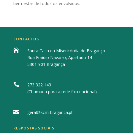
bem-estar de todos os envolvidos.
CONTACTOS

Santa Casa da Misericórdia de Bragança
Rua Emídio Navarro, Apartado 14
5301-901 Bragança

273 322 143
(Chamada para a rede fixa nacional)

geral@scm-braganca.pt
RESPOSTAS SOCIAIS