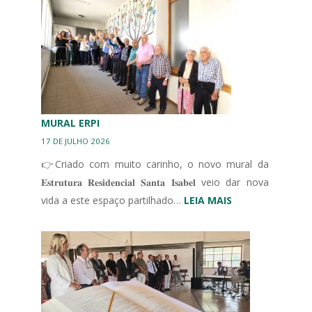
IBÉRICO
EM
UNIDADES
DE
CUIDADOS
CONTINUADOS
INTEGRADOS
MURAL ERPI
17 DE JULHO 2026
👉Criado com muito carinho, o novo mural da
𝐄𝐬𝐭𝐫𝐮𝐭𝐮𝐫𝐚 𝐑𝐞𝐬𝐢𝐝𝐞𝐧𝐜𝐢𝐚𝐥 𝐒𝐚𝐧𝐭𝐚 𝐈𝐬𝐚𝐛𝐞𝐥 veio dar nova
:
vida a este espaço partilhado…
LEIA MAIS
MURAL
ERPI