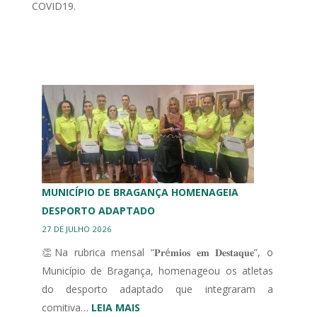
COVID19.
MUNICÍPIO DE BRAGANÇA HOMENAGEIA
DESPORTO ADAPTADO
27 DE JULHO 2026
👏Na rubrica mensal “𝐏𝐫é𝐦𝐢𝐨𝐬 𝐞𝐦 𝐃𝐞𝐬𝐭𝐚𝐪𝐮𝐞”, o
Município de Bragança, homenageou os atletas
do desporto adaptado que integraram a
:
comitiva…
LEIA MAIS