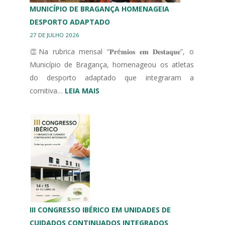
MUNICÍPIO DE BRAGANÇA HOMENAGEIA
DESPORTO ADAPTADO
27 DE JULHO 2026
👏Na rubrica mensal “𝐏𝐫é𝐦𝐢𝐨𝐬 𝐞𝐦 𝐃𝐞𝐬𝐭𝐚𝐪𝐮𝐞”, o
Município de Bragança, homenageou os atletas
do desporto adaptado que integraram a
:
comitiva…
LEIA MAIS
MUNICÍPIO
DE
BRAGANÇA
HOMENAGEIA
DESPORTO
ADAPTADO
III CONGRESSO IBÉRICO EM UNIDADES DE
CUIDADOS CONTINUADOS INTEGRADOS