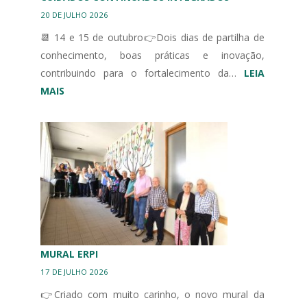
20 DE JULHO 2026
📆 14 e 15 de outubro👉Dois dias de partilha de
conhecimento, boas práticas e inovação,
contribuindo para o fortalecimento da…
LEIA
:
MAIS
III
CONGRESSO
IBÉRICO
EM
UNIDADES
DE
CUIDADOS
CONTINUADOS
INTEGRADOS
MURAL ERPI
17 DE JULHO 2026
👉Criado com muito carinho, o novo mural da