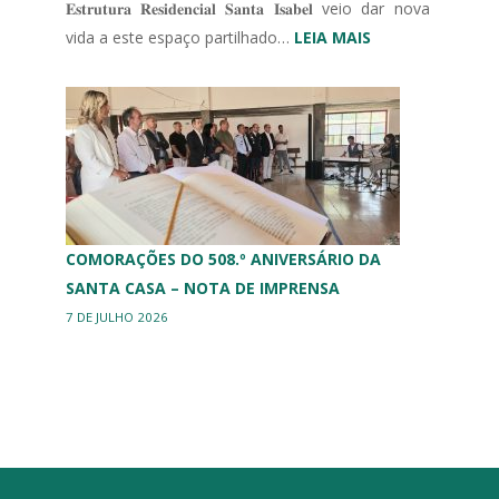
𝐄𝐬𝐭𝐫𝐮𝐭𝐮𝐫𝐚 𝐑𝐞𝐬𝐢𝐝𝐞𝐧𝐜𝐢𝐚𝐥 𝐒𝐚𝐧𝐭𝐚 𝐈𝐬𝐚𝐛𝐞𝐥 veio dar nova
:
vida a este espaço partilhado…
LEIA MAIS
MURAL
ERPI
COMORAÇÕES DO 508.º ANIVERSÁRIO DA
SANTA CASA – NOTA DE IMPRENSA
7 DE JULHO 2026