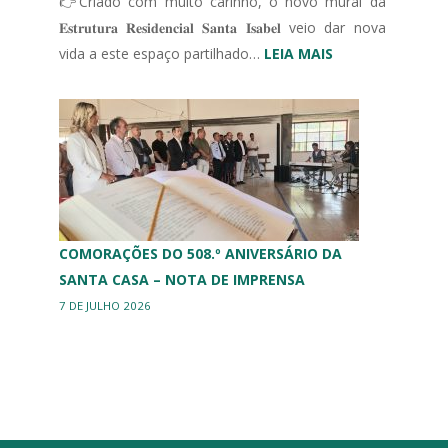
👉Criado com muito carinho, o novo mural da
𝐄𝐬𝐭𝐫𝐮𝐭𝐮𝐫𝐚 𝐑𝐞𝐬𝐢𝐝𝐞𝐧𝐜𝐢𝐚𝐥 𝐒𝐚𝐧𝐭𝐚 𝐈𝐬𝐚𝐛𝐞𝐥 veio dar nova
:
vida a este espaço partilhado…
LEIA MAIS
MURAL
ERPI
COMORAÇÕES DO 508.º ANIVERSÁRIO DA
SANTA CASA – NOTA DE IMPRENSA
7 DE JULHO 2026