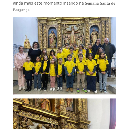
ainda mais este momento inserido na 𝐒𝐞𝐦𝐚𝐧𝐚 𝐒𝐚𝐧𝐭𝐚 𝐝𝐞
𝐁𝐫𝐚𝐠𝐚𝐧ç𝐚.