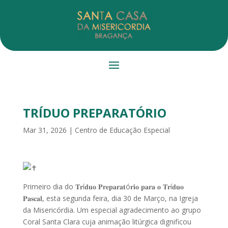
TRÍDUO PREPARATÓRIO
Mar 31, 2026
|
Centro de Educação Especial
Primeiro dia do 𝐓𝐫í𝐝𝐮𝐨 𝐏𝐫𝐞𝐩𝐚𝐫𝐚𝐭ó𝐫𝐢𝐨 𝐩𝐚𝐫𝐚 𝐨 𝐓𝐫í𝐝𝐮𝐨
𝐏𝐚𝐬𝐜𝐚𝐥, esta segunda feira, dia 30 de Março, na Igreja
da Misericórdia. Um especial agradecimento ao grupo
Coral Santa Clara cuja animação litúrgica dignificou