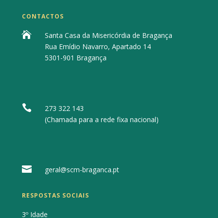
CONTACTOS

Santa Casa da Misericórdia de Bragança
Rua Emídio Navarro, Apartado 14
5301-901 Bragança

273 322 143
(Chamada para a rede fixa nacional)

geral@scm-braganca.pt
RESPOSTAS SOCIAIS
3º Idade