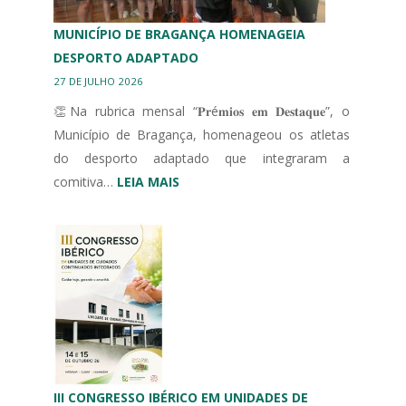
MUNICÍPIO DE BRAGANÇA HOMENAGEIA
DESPORTO ADAPTADO
27 DE JULHO 2026
👏Na rubrica mensal “𝐏𝐫é𝐦𝐢𝐨𝐬 𝐞𝐦 𝐃𝐞𝐬𝐭𝐚𝐪𝐮𝐞”, o
Município de Bragança, homenageou os atletas
do desporto adaptado que integraram a
:
comitiva…
LEIA MAIS
MUNICÍPIO
DE
BRAGANÇA
HOMENAGEIA
DESPORTO
ADAPTADO
III CONGRESSO IBÉRICO EM UNIDADES DE