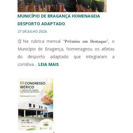
MUNICÍPIO DE BRAGANÇA HOMENAGEIA
DESPORTO ADAPTADO
27 DE JULHO 2026
👏Na rubrica mensal “𝐏𝐫é𝐦𝐢𝐨𝐬 𝐞𝐦 𝐃𝐞𝐬𝐭𝐚𝐪𝐮𝐞”, o
Município de Bragança, homenageou os atletas
do desporto adaptado que integraram a
:
comitiva…
LEIA MAIS
MUNICÍPIO
DE
BRAGANÇA
HOMENAGEIA
DESPORTO
ADAPTADO