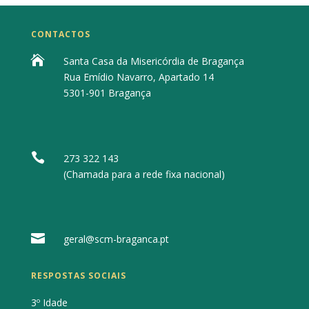
CONTACTOS

Santa Casa da Misericórdia de Bragança
Rua Emídio Navarro, Apartado 14
5301-901 Bragança

273 322 143
(Chamada para a rede fixa nacional)

geral@scm-braganca.pt
RESPOSTAS SOCIAIS
3º Idade