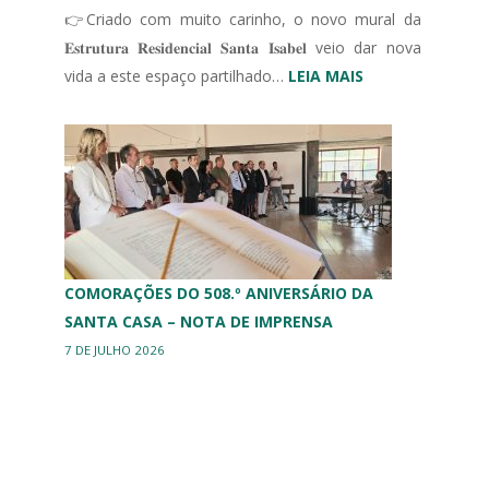
👉Criado com muito carinho, o novo mural da
𝐄𝐬𝐭𝐫𝐮𝐭𝐮𝐫𝐚 𝐑𝐞𝐬𝐢𝐝𝐞𝐧𝐜𝐢𝐚𝐥 𝐒𝐚𝐧𝐭𝐚 𝐈𝐬𝐚𝐛𝐞𝐥 veio dar nova
:
vida a este espaço partilhado…
LEIA MAIS
MURAL
ERPI
COMORAÇÕES DO 508.º ANIVERSÁRIO DA
SANTA CASA – NOTA DE IMPRENSA
7 DE JULHO 2026