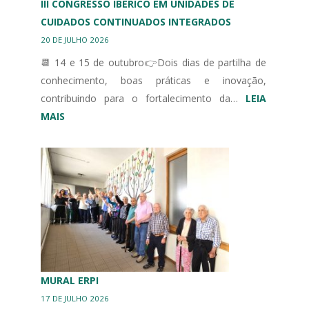
III CONGRESSO IBÉRICO EM UNIDADES DE
CUIDADOS CONTINUADOS INTEGRADOS
20 DE JULHO 2026
📆 14 e 15 de outubro👉Dois dias de partilha de
conhecimento, boas práticas e inovação,
contribuindo para o fortalecimento da…
LEIA
:
MAIS
III
CONGRESSO
IBÉRICO
EM
UNIDADES
DE
CUIDADOS
CONTINUADOS
INTEGRADOS
MURAL ERPI
17 DE JULHO 2026