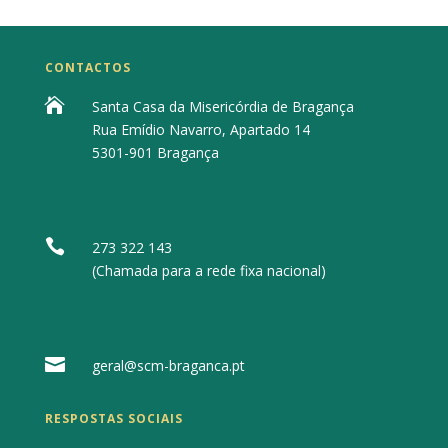
CONTACTOS

Santa Casa da Misericórdia de Bragança
Rua Emídio Navarro, Apartado 14
5301-901 Bragança

273 322 143
(Chamada para a rede fixa nacional)

geral@scm-braganca.pt
RESPOSTAS SOCIAIS