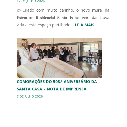
17 DE JULHO 2026
👉Criado com muito carinho, o novo mural da
𝐄𝐬𝐭𝐫𝐮𝐭𝐮𝐫𝐚 𝐑𝐞𝐬𝐢𝐝𝐞𝐧𝐜𝐢𝐚𝐥 𝐒𝐚𝐧𝐭𝐚 𝐈𝐬𝐚𝐛𝐞𝐥 veio dar nova
:
vida a este espaço partilhado…
LEIA MAIS
MURAL
ERPI
COMORAÇÕES DO 508.º ANIVERSÁRIO DA
SANTA CASA – NOTA DE IMPRENSA
7 DE JULHO 2026