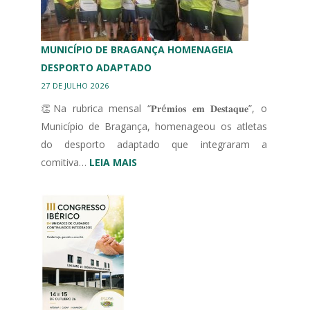
MUNICÍPIO DE BRAGANÇA HOMENAGEIA
DESPORTO ADAPTADO
27 DE JULHO 2026
👏Na rubrica mensal “𝐏𝐫é𝐦𝐢𝐨𝐬 𝐞𝐦 𝐃𝐞𝐬𝐭𝐚𝐪𝐮𝐞”, o
Município de Bragança, homenageou os atletas
do desporto adaptado que integraram a
:
comitiva…
LEIA MAIS
MUNICÍPIO
DE
BRAGANÇA
HOMENAGEIA
DESPORTO
ADAPTADO