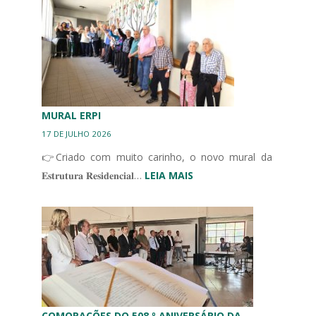
IBÉRICO
EM
UNIDADES
DE
CUIDADOS
CONTINUADOS
INTEGRADOS
MURAL ERPI
17 DE JULHO 2026
👉Criado com muito carinho, o novo mural da
:
𝐄𝐬𝐭𝐫𝐮𝐭𝐮𝐫𝐚 𝐑𝐞𝐬𝐢𝐝𝐞𝐧𝐜𝐢𝐚𝐥…
LEIA MAIS
MURAL
ERPI
COMORAÇÕES DO 508.º ANIVERSÁRIO DA