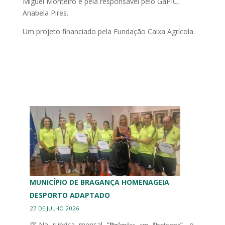
Miguel Monteiro e pela responsável pelo GaPIC,
Anabela Pires.
Um projeto financiado pela Fundação Caixa Agrícola.
MUNICÍPIO DE BRAGANÇA HOMENAGEIA
DESPORTO ADAPTADO
27 DE JULHO 2026
👏Na rubrica mensal “𝐏𝐫é𝐦𝐢𝐨𝐬 𝐞𝐦 𝐃𝐞𝐬𝐭𝐚𝐪𝐮𝐞”, o