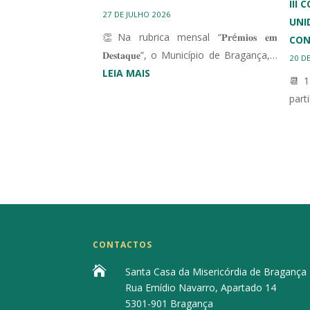
III
27 DE JULHO 2026
UNI
👏Na rubrica mensal “𝐏𝐫é𝐦𝐢𝐨𝐬 𝐞𝐦
CON
𝐃𝐞𝐬𝐭𝐚𝐪𝐮𝐞”, o Município de Bragança,…
20 D
:
LEIA MAIS
📆 1
MUNICÍPIO
part
DE
BRAGANÇA
HOMENAGEIA
DESPORTO
ADAPTADO
CONTACTOS

Santa Casa da Misericórdia de Bragança
Rua Emídio Navarro, Apartado 14
5301-901 Bragança