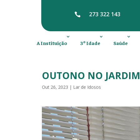
273 322 143

A Instituição
3º Idade
Saúde
OUTONO NO JARDIM 
Out 26, 2023
|
Lar de Idosos