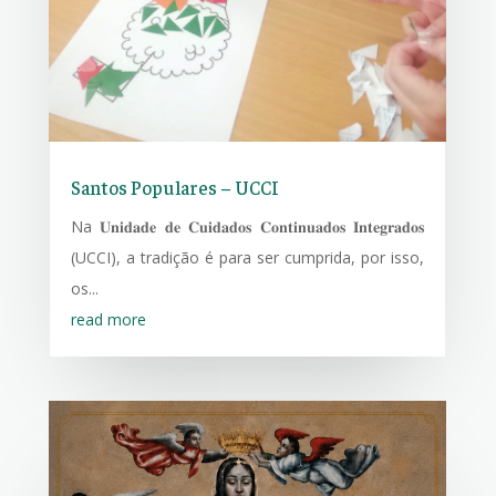
Santos Populares – UCCI
Na 𝐔𝐧𝐢𝐝𝐚𝐝𝐞 𝐝𝐞 𝐂𝐮𝐢𝐝𝐚𝐝𝐨𝐬 𝐂𝐨𝐧𝐭𝐢𝐧𝐮𝐚𝐝𝐨𝐬 𝐈𝐧𝐭𝐞𝐠𝐫𝐚𝐝𝐨𝐬
(UCCI), a tradição é para ser cumprida, por isso,
os...
read more