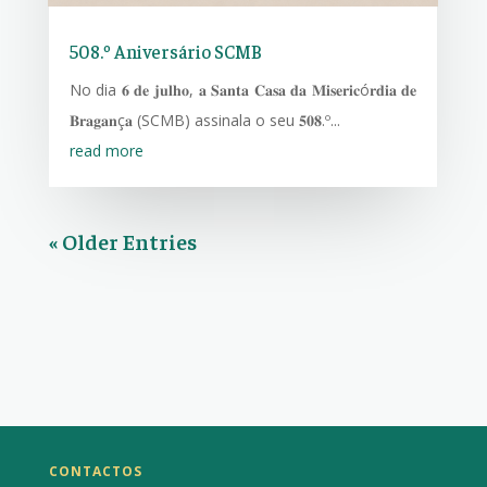
508.º Aniversário SCMB
No dia 𝟔 𝐝𝐞 𝐣𝐮𝐥𝐡𝐨, 𝐚 𝐒𝐚𝐧𝐭𝐚 𝐂𝐚𝐬𝐚 𝐝𝐚 𝐌𝐢𝐬𝐞𝐫𝐢𝐜ó𝐫𝐝𝐢𝐚 𝐝𝐞
𝐁𝐫𝐚𝐠𝐚𝐧ç𝐚 (SCMB) assinala o seu 𝟓𝟎𝟖.º...
read more
« Older Entries
CONTACTOS