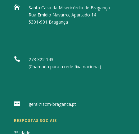

Santa Casa da Misericórdia de Bragança
Rua Emídio Navarro, Apartado 14
5301-901 Bragança

273 322 143
(Chamada para a rede fixa nacional)

geral@scm-braganca.pt
RESPOSTAS SOCIAIS
3º Idade