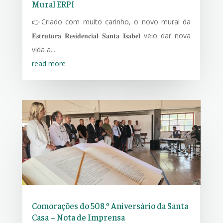
Mural ERPI
👉Criado com muito carinho, o novo mural da
𝐄𝐬𝐭𝐫𝐮𝐭𝐮𝐫𝐚 𝐑𝐞𝐬𝐢𝐝𝐞𝐧𝐜𝐢𝐚𝐥 𝐒𝐚𝐧𝐭𝐚 𝐈𝐬𝐚𝐛𝐞𝐥 veio dar nova
vida a...
read more
Comorações do 508.º Aniversário da Santa
Casa – Nota de Imprensa