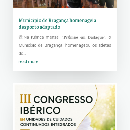
Município de Bragança homenageia
desporto adaptado
👏Na rubrica mensal "𝐏𝐫é𝐦𝐢𝐨𝐬 𝐞𝐦 𝐃𝐞𝐬𝐭𝐚𝐪𝐮𝐞", o
Município de Bragança, homenageou os atletas
do...
read more