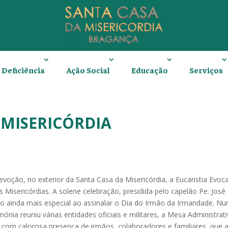
Deficiência
Ação Social
Educação
Serviços
MISERICÓRDIA
oção, no exterior da Santa Casa da Misericórdia, a Eucaristia Evoca
 Misericórdias. A solene celebração, presidida pelo capelão Pe. José
cado ainda mais especial ao assinalar o Dia do Irmão da Irmandade. N
mónia reuniu várias entidades oficiais e militares, a Mesa Administrat
a com calorosa presença de irmãos, colaboradores e familiares, que a