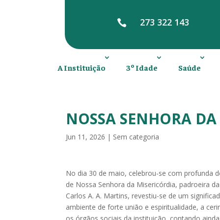
273 322 143

A Instituição
3º Idade
Saúde
NOSSA SENHORA DA 
Jun 11, 2026
|
Sem categoria
No dia 30 de maio, celebrou-se com profunda dev
de Nossa Senhora da Misericórdia, padroeira das
Carlos A. A. Martins, revestiu-se de um signifi
ambiente de forte união e espiritualidade, a ceri
os órgãos sociais da instituição, contando aind