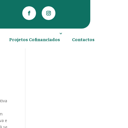
Projetos Cofinanciados
Contactos
tiva
um
iva e
li se