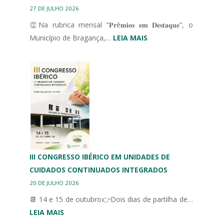
27 DE JULHO 2026
👏Na rubrica mensal “𝐏𝐫é𝐦𝐢𝐨𝐬 𝐞𝐦 𝐃𝐞𝐬𝐭𝐚𝐪𝐮𝐞”, o
:
Município de Bragança,…
LEIA MAIS
MUNICÍPIO
DE
BRAGANÇA
HOMENAGEIA
DESPORTO
ADAPTADO
III CONGRESSO IBÉRICO EM UNIDADES DE
CUIDADOS CONTINUADOS INTEGRADOS
20 DE JULHO 2026
📆 14 e 15 de outubro👉Dois dias de partilha de…
:
LEIA MAIS