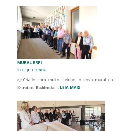
III
CONGRESSO
IBÉRICO
EM
UNIDADES
DE
CUIDADOS
CONTINUADOS
INTEGRADOS
MURAL ERPI
17 DE JULHO 2026
👉Criado com muito carinho, o novo mural da
:
𝐄𝐬𝐭𝐫𝐮𝐭𝐮𝐫𝐚 𝐑𝐞𝐬𝐢𝐝𝐞𝐧𝐜𝐢𝐚𝐥…
LEIA MAIS
MURAL
ERPI