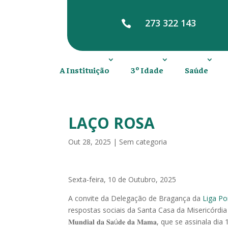
273 322 143

A Instituição
3º Idade
Saúde
LAÇO ROSA
Out 28, 2025
|
Sem categoria
Sexta-feira, 10 de Outubro, 2025
A convite da Delegação de Bragança da
Liga Po
respostas sociais da Santa Casa da Misericórdia
𝐌𝐮𝐧𝐝𝐢𝐚𝐥 𝐝𝐚 𝐒𝐚ú𝐝𝐞 𝐝𝐚 𝐌𝐚𝐦𝐚, que se ass