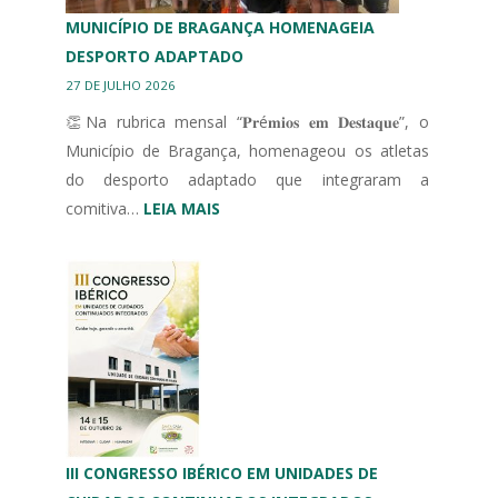
MUNICÍPIO DE BRAGANÇA HOMENAGEIA
DESPORTO ADAPTADO
27 DE JULHO 2026
👏Na rubrica mensal “𝐏𝐫é𝐦𝐢𝐨𝐬 𝐞𝐦 𝐃𝐞𝐬𝐭𝐚𝐪𝐮𝐞”, o
Município de Bragança, homenageou os atletas
do desporto adaptado que integraram a
:
comitiva…
LEIA MAIS
MUNICÍPIO
DE
BRAGANÇA
HOMENAGEIA
DESPORTO
ADAPTADO
III CONGRESSO IBÉRICO EM UNIDADES DE