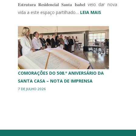
𝐄𝐬𝐭𝐫𝐮𝐭𝐮𝐫𝐚 𝐑𝐞𝐬𝐢𝐝𝐞𝐧𝐜𝐢𝐚𝐥 𝐒𝐚𝐧𝐭𝐚 𝐈𝐬𝐚𝐛𝐞𝐥 veio dar nova
:
vida a este espaço partilhado…
LEIA MAIS
MURAL
ERPI
COMORAÇÕES DO 508.º ANIVERSÁRIO DA
SANTA CASA – NOTA DE IMPRENSA
7 DE JULHO 2026