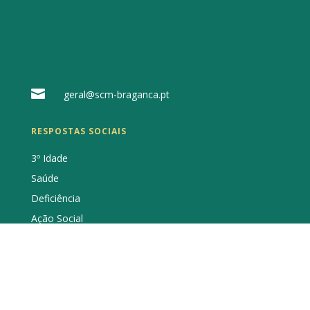

geral@scm-braganca.pt
RESPOSTAS SOCIAIS
3º Idade
Saúde
Deficiência
Ação Social
Educação
Serviços
INFORMAÇÕES