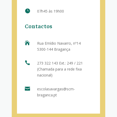

07h45 às 19h00
Contactos

Rua Emídio Navarro, nº14
5300-144 Bragança

273 322 143 Ext.: 249 / 221
(Chamada para a rede fixa
nacional)

escolasavargas@scm-
braganca.pt