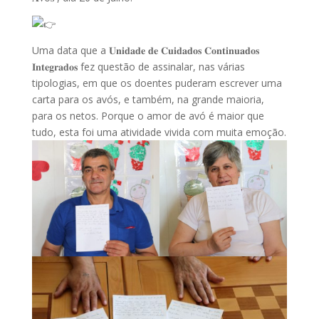
Uma data que a 𝐔𝐧𝐢𝐝𝐚𝐝𝐞 𝐝𝐞 𝐂𝐮𝐢𝐝𝐚𝐝𝐨𝐬 𝐂𝐨𝐧𝐭𝐢𝐧𝐮𝐚𝐝𝐨𝐬
𝐈𝐧𝐭𝐞𝐠𝐫𝐚𝐝𝐨𝐬 fez questão de assinalar, nas várias
tipologias, em que os doentes puderam escrever uma
carta para os avós, e também, na grande maioria,
para os netos. Porque o amor de avó é maior que
tudo, esta foi uma atividade vivida com muita emoção.