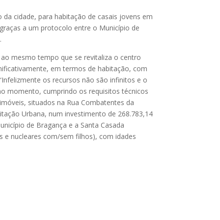
co da cidade, para habitação de casais jovens em
 graças a um protocolo entre o Município de
.
s, ao mesmo tempo que se revitaliza o centro
gnificativamente, em termos de habitação, com
“Infelizmente os recursos não são infinitos e o
 no momento, cumprindo os requisitos técnicos
s imóveis, situados na Rua Combatentes da
litação Urbana, num investimento de 268.783,14
Município de Bragança e a Santa Casada
is e nucleares com/sem filhos), com idades