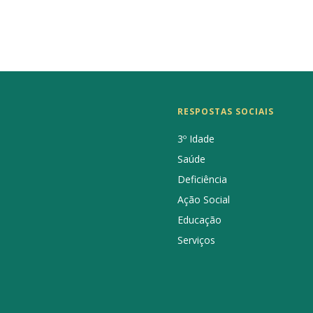
IBÉRICO
EM
UNIDADES
DE
CUIDADOS
CONTINUADOS
RESPOSTAS SOCIAIS
INTEGRADOS
3º Idade
Saúde
Deficiência
Ação Social
Educação
Serviços