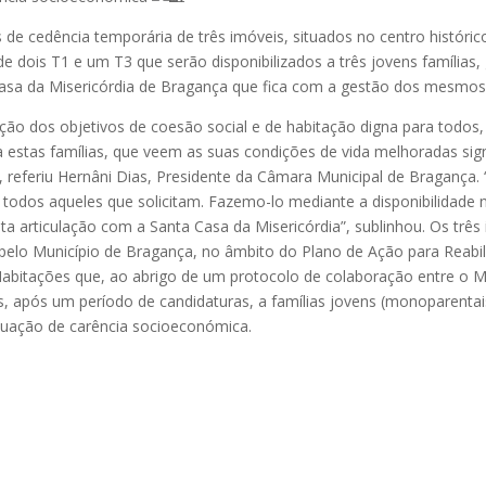
s de cedência temporária de três imóveis, situados no centro históri
e dois T1 e um T3 que serão disponibilizados a três jovens famílias,
asa da Misericórdia de Bragança que fica com a gestão dos mesmos
cução dos objetivos de coesão social e de habitação digna para todo
ra estas famílias, que veem as suas condições de vida melhoradas si
, referiu Hernâni Dias, Presidente da Câmara Municipal de Bragança. 
 todos aqueles que solicitam. Fazemo-lo mediante a disponibilidade
ita articulação com a Santa Casa da Misericórdia”, sublinhou. Os trê
 pelo Município de Bragança, no âmbito do Plano de Ação para Reabi
Habitações que, ao abrigo de um protocolo de colaboração entre o 
as, após um período de candidaturas, a famílias jovens (monoparenta
tuação de carência socioeconómica.