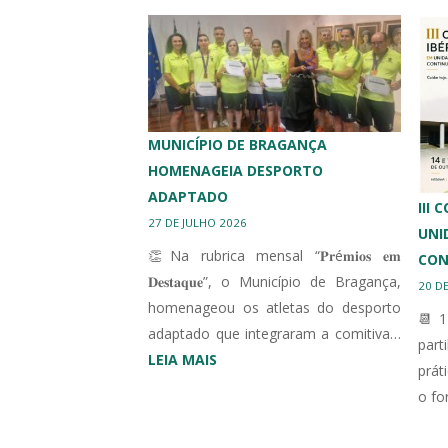
MUNICÍPIO DE BRAGANÇA
HOMENAGEIA DESPORTO
ADAPTADO
III
27 DE JULHO 2026
UNI
👏Na rubrica mensal “𝐏𝐫é𝐦𝐢𝐨𝐬 𝐞𝐦
CON
𝐃𝐞𝐬𝐭𝐚𝐪𝐮𝐞”, o Município de Bragança,
20 D
homenageou os atletas do desporto
📆 1
adaptado que integraram a comitiva…
par
:
LEIA MAIS
prát
MUNICÍPIO
o fo
DE
BRAGANÇA