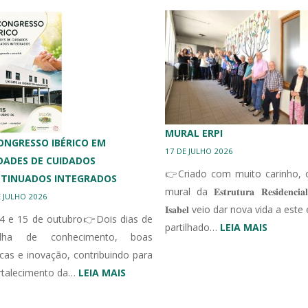
MURAL ERPI
 CONGRESSO IBÉRICO EM
17 DE JULHO 2026
DADES DE CUIDADOS
👉Criado com muito carinho, 
TINUADOS INTEGRADOS
mural da 𝐄𝐬𝐭𝐫𝐮𝐭𝐮𝐫𝐚 𝐑𝐞𝐬𝐢𝐝𝐞𝐧𝐜𝐢𝐚𝐥
E JULHO 2026
𝐈𝐬𝐚𝐛𝐞𝐥 veio dar nova vida a est
4 e 15 de outubro👉Dois dias de
:
partilhado…
LEIA MAIS
tilha de conhecimento, boas
MURAL
icas e inovação, contribuindo para
ERPI
:
rtalecimento da…
LEIA MAIS
III
CONGRESSO