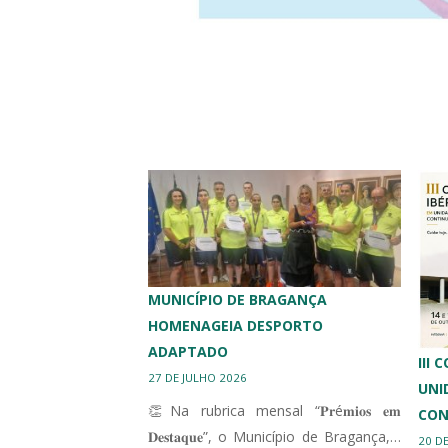
MUNICÍPIO DE BRAGANÇA
HOMENAGEIA DESPORTO
ADAPTADO
III
27 DE JULHO 2026
UNI
👏Na rubrica mensal “𝐏𝐫é𝐦𝐢𝐨𝐬 𝐞𝐦
CON
𝐃𝐞𝐬𝐭𝐚𝐪𝐮𝐞”, o Município de Bragança,…
20 D