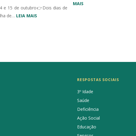
:
MAIS
4 e 15 de outubro👉Dois dias de
MURAL
:
ilha de…
LEIA MAIS
ERPI
III
CONGRESSO
IBÉRICO
EM
UNIDADES
DE
CUIDADOS
CONTINUADOS
RESPOSTAS SOCIAIS
INTEGRADOS
3º Idade
Saúde
Deficiência
Ação Social
Educação
Serviços