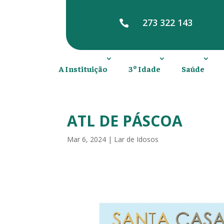
273 322 143

A Instituição
3º Idade
Saúde
ATL DE PÁSCOA
Mar 6, 2024
|
Lar de Idosos