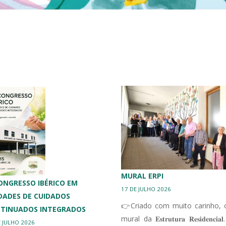
MURAL ERPI
 CONGRESSO IBÉRICO EM
17 DE JULHO 2026
DADES DE CUIDADOS
👉Criado com muito carinho, 
TINUADOS INTEGRADOS
mural da 𝐄𝐬𝐭𝐫𝐮𝐭𝐮𝐫𝐚 𝐑𝐞𝐬𝐢𝐝𝐞𝐧𝐜𝐢
E JULHO 2026