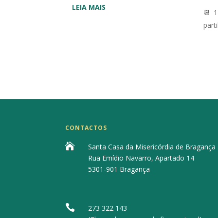
:
LEIA MAIS
📆 1
MUNICÍPIO
part
DE
BRAGANÇA
HOMENAGEIA
DESPORTO
ADAPTADO
CONTACTOS

Santa Casa da Misericórdia de Bragança
Rua Emídio Navarro, Apartado 14
5301-901 Bragança

273 322 143