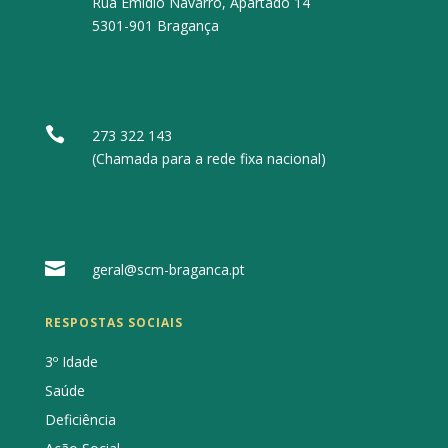
Rua Emídio Navarro, Apartado 14
5301-901 Bragança

273 322 143
(Chamada para a rede fixa nacional)

geral@scm-braganca.pt
RESPOSTAS SOCIAIS
3º Idade
Saúde
Deficiência