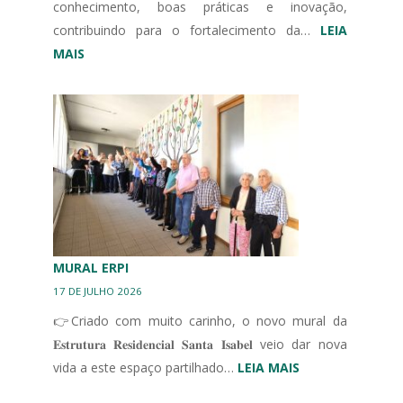
conhecimento, boas práticas e inovação,
contribuindo para o fortalecimento da…
LEIA
:
MAIS
III
CONGRESSO
IBÉRICO
EM
UNIDADES
DE
CUIDADOS
CONTINUADOS
INTEGRADOS
MURAL ERPI
17 DE JULHO 2026
👉Criado com muito carinho, o novo mural da
𝐄𝐬𝐭𝐫𝐮𝐭𝐮𝐫𝐚 𝐑𝐞𝐬𝐢𝐝𝐞𝐧𝐜𝐢𝐚𝐥 𝐒𝐚𝐧𝐭𝐚 𝐈𝐬𝐚𝐛𝐞𝐥 veio dar nova
:
vida a este espaço partilhado…
LEIA MAIS
MURAL