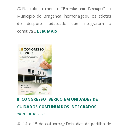
👏Na rubrica mensal “𝐏𝐫é𝐦𝐢𝐨𝐬 𝐞𝐦 𝐃𝐞𝐬𝐭𝐚𝐪𝐮𝐞”, o
Município de Bragança, homenageou os atletas
do desporto adaptado que integraram a
:
comitiva…
LEIA MAIS
MUNICÍPIO
DE
BRAGANÇA
HOMENAGEIA
DESPORTO
ADAPTADO
III CONGRESSO IBÉRICO EM UNIDADES DE
CUIDADOS CONTINUADOS INTEGRADOS
20 DE JULHO 2026
📆 14 e 15 de outubro👉Dois dias de partilha de