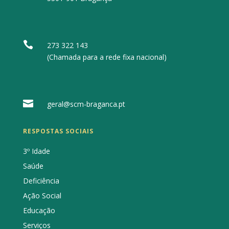

273 322 143
(Chamada para a rede fixa nacional)

geral@scm-braganca.pt
RESPOSTAS SOCIAIS
3º Idade
Saúde
Deficiência
Ação Social
Educação
Serviços