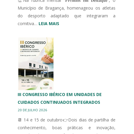
👏Na rubrica mensal “𝐏𝐫é𝐦𝐢𝐨𝐬 𝐞𝐦 𝐃𝐞𝐬𝐭𝐚𝐪𝐮𝐞”, o
Município de Bragança, homenageou os atletas
do desporto adaptado que integraram a
:
comitiva…
LEIA MAIS
MUNICÍPIO
DE
BRAGANÇA
HOMENAGEIA
DESPORTO
ADAPTADO
III CONGRESSO IBÉRICO EM UNIDADES DE
CUIDADOS CONTINUADOS INTEGRADOS
20 DE JULHO 2026
📆 14 e 15 de outubro👉Dois dias de partilha de
conhecimento, boas práticas e inovação,