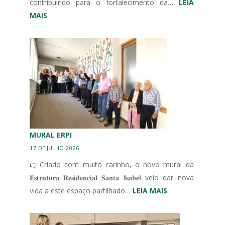
contribuindo para o fortalecimento da…
LEIA
:
MAIS
III
CONGRESSO
IBÉRICO
EM
UNIDADES
DE
CUIDADOS
CONTINUADOS
INTEGRADOS
MURAL ERPI
17 DE JULHO 2026
👉Criado com muito carinho, o novo mural da
𝐄𝐬𝐭𝐫𝐮𝐭𝐮𝐫𝐚 𝐑𝐞𝐬𝐢𝐝𝐞𝐧𝐜𝐢𝐚𝐥 𝐒𝐚𝐧𝐭𝐚 𝐈𝐬𝐚𝐛𝐞𝐥 veio dar nova
:
vida a este espaço partilhado…
LEIA MAIS
MURAL
ERPI