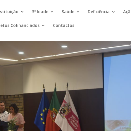
nstituição
3º Idade
Saúde
Deficiência
Açã
jetos Cofinanciados
Contactos