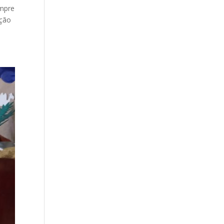
empre
ação