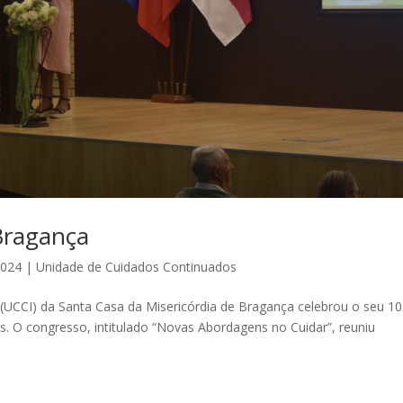
Bragança
2024
|
Unidade de Cuidados Continuados
UCCI) da Santa Casa da Misericórdia de Bragança celebrou o seu 10
. O congresso, intitulado “Novas Abordagens no Cuidar”, reuniu