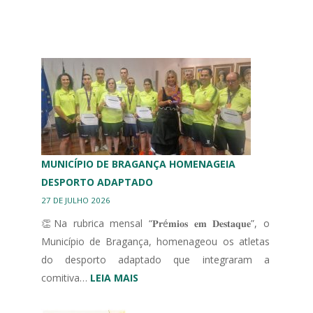
MUNICÍPIO DE BRAGANÇA HOMENAGEIA
DESPORTO ADAPTADO
27 DE JULHO 2026
👏Na rubrica mensal “𝐏𝐫é𝐦𝐢𝐨𝐬 𝐞𝐦 𝐃𝐞𝐬𝐭𝐚𝐪𝐮𝐞”, o
Município de Bragança, homenageou os atletas
do desporto adaptado que integraram a
:
comitiva…
LEIA MAIS
MUNICÍPIO