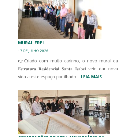
EM
UNIDADES
DE
CUIDADOS
CONTINUADOS
INTEGRADOS
MURAL ERPI
17 DE JULHO 2026
👉Criado com muito carinho, o novo mural da
𝐄𝐬𝐭𝐫𝐮𝐭𝐮𝐫𝐚 𝐑𝐞𝐬𝐢𝐝𝐞𝐧𝐜𝐢𝐚𝐥 𝐒𝐚𝐧𝐭𝐚 𝐈𝐬𝐚𝐛𝐞𝐥 veio dar nova
:
vida a este espaço partilhado…
LEIA MAIS
MURAL
ERPI