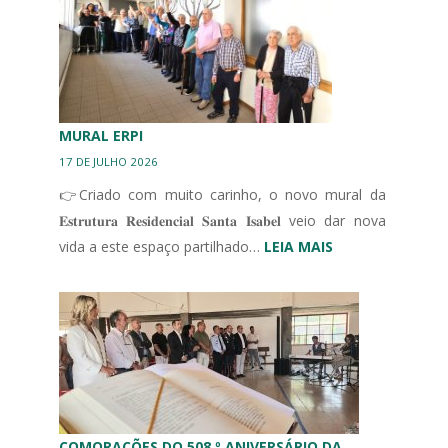
EM
UNIDADES
DE
CUIDADOS
CONTINUADOS
INTEGRADOS
MURAL ERPI
17 DE JULHO 2026
👉Criado com muito carinho, o novo mural da
𝐄𝐬𝐭𝐫𝐮𝐭𝐮𝐫𝐚 𝐑𝐞𝐬𝐢𝐝𝐞𝐧𝐜𝐢𝐚𝐥 𝐒𝐚𝐧𝐭𝐚 𝐈𝐬𝐚𝐛𝐞𝐥 veio dar nova
:
vida a este espaço partilhado…
LEIA MAIS
MURAL
ERPI
COMORAÇÕES DO 508.º ANIVERSÁRIO DA