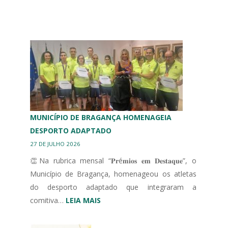
MUNICÍPIO DE BRAGANÇA HOMENAGEIA
DESPORTO ADAPTADO
27 DE JULHO 2026
👏Na rubrica mensal “𝐏𝐫é𝐦𝐢𝐨𝐬 𝐞𝐦 𝐃𝐞𝐬𝐭𝐚𝐪𝐮𝐞”, o
Município de Bragança, homenageou os atletas
do desporto adaptado que integraram a
:
comitiva…
LEIA MAIS
MUNICÍPIO
DE