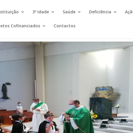
nstituição
3º Idade
Saúde
Deficiência
Açã
jetos Cofinanciados
Contactos