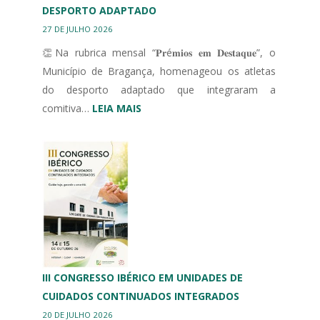
DESPORTO ADAPTADO
27 DE JULHO 2026
👏Na rubrica mensal “𝐏𝐫é𝐦𝐢𝐨𝐬 𝐞𝐦 𝐃𝐞𝐬𝐭𝐚𝐪𝐮𝐞”, o
Município de Bragança, homenageou os atletas
do desporto adaptado que integraram a
:
comitiva…
LEIA MAIS
MUNICÍPIO
DE
BRAGANÇA
HOMENAGEIA
DESPORTO
ADAPTADO
III CONGRESSO IBÉRICO EM UNIDADES DE
CUIDADOS CONTINUADOS INTEGRADOS
20 DE JULHO 2026