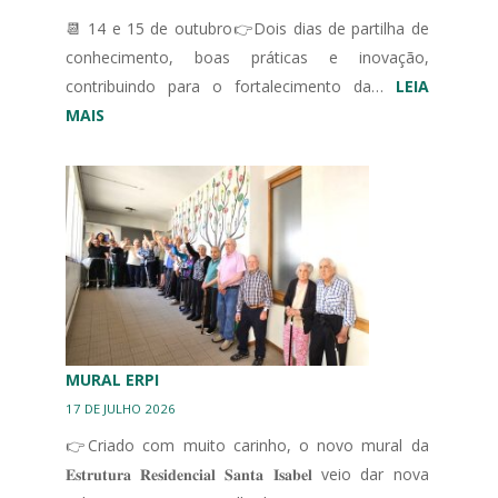
📆 14 e 15 de outubro👉Dois dias de partilha de
conhecimento, boas práticas e inovação,
contribuindo para o fortalecimento da…
LEIA
:
MAIS
III
CONGRESSO
IBÉRICO
EM
UNIDADES
DE
CUIDADOS
CONTINUADOS
INTEGRADOS
MURAL ERPI
17 DE JULHO 2026
👉Criado com muito carinho, o novo mural da
𝐄𝐬𝐭𝐫𝐮𝐭𝐮𝐫𝐚 𝐑𝐞𝐬𝐢𝐝𝐞𝐧𝐜𝐢𝐚𝐥 𝐒𝐚𝐧𝐭𝐚 𝐈𝐬𝐚𝐛𝐞𝐥 veio dar nova