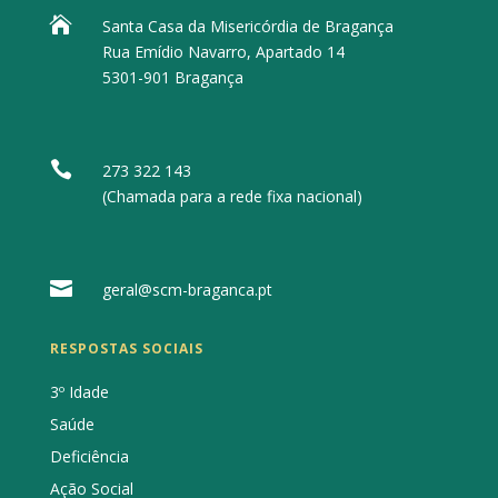

Santa Casa da Misericórdia de Bragança
Rua Emídio Navarro, Apartado 14
5301-901 Bragança

273 322 143
(Chamada para a rede fixa nacional)

geral@scm-braganca.pt
RESPOSTAS SOCIAIS
3º Idade
Saúde
Deficiência
Ação Social