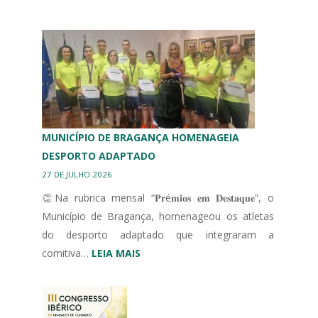
MUNICÍPIO DE BRAGANÇA HOMENAGEIA
DESPORTO ADAPTADO
27 DE JULHO 2026
👏Na rubrica mensal “𝐏𝐫é𝐦𝐢𝐨𝐬 𝐞𝐦 𝐃𝐞𝐬𝐭𝐚𝐪𝐮𝐞”, o
Município de Bragança, homenageou os atletas
do desporto adaptado que integraram a
:
comitiva…
LEIA MAIS
MUNICÍPIO
DE
BRAGANÇA