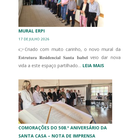
DE
CUIDADOS
CONTINUADOS
INTEGRADOS
MURAL ERPI
17 DE JULHO 2026
👉Criado com muito carinho, o novo mural da
𝐄𝐬𝐭𝐫𝐮𝐭𝐮𝐫𝐚 𝐑𝐞𝐬𝐢𝐝𝐞𝐧𝐜𝐢𝐚𝐥 𝐒𝐚𝐧𝐭𝐚 𝐈𝐬𝐚𝐛𝐞𝐥 veio dar nova
:
vida a este espaço partilhado…
LEIA MAIS
MURAL
ERPI
COMORAÇÕES DO 508.º ANIVERSÁRIO DA
SANTA CASA – NOTA DE IMPRENSA