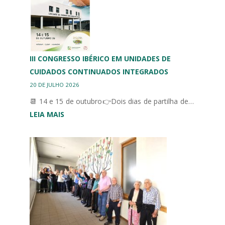
DESPORTO
ADAPTADO
III CONGRESSO IBÉRICO EM UNIDADES DE
CUIDADOS CONTINUADOS INTEGRADOS
20 DE JULHO 2026
📆 14 e 15 de outubro👉Dois dias de partilha de…
:
LEIA MAIS
III
CONGRESSO
IBÉRICO
EM
UNIDADES
DE
CUIDADOS
CONTINUADOS