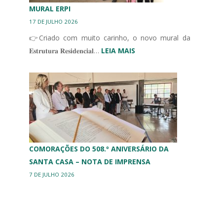
INTEGRADOS
MURAL ERPI
17 DE JULHO 2026
👉Criado com muito carinho, o novo mural da
:
𝐄𝐬𝐭𝐫𝐮𝐭𝐮𝐫𝐚 𝐑𝐞𝐬𝐢𝐝𝐞𝐧𝐜𝐢𝐚𝐥…
LEIA MAIS
MURAL
ERPI
COMORAÇÕES DO 508.º ANIVERSÁRIO DA
SANTA CASA – NOTA DE IMPRENSA
7 DE JULHO 2026