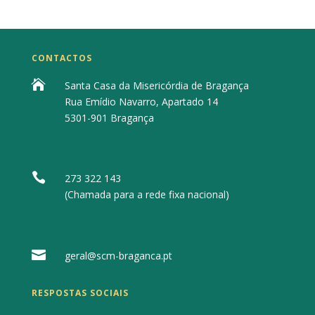
CONTACTOS

Santa Casa da Misericórdia de Bragança
Rua Emídio Navarro, Apartado 14
5301-901 Bragança

273 322 143
(Chamada para a rede fixa nacional)

geral@scm-braganca.pt
RESPOSTAS SOCIAIS