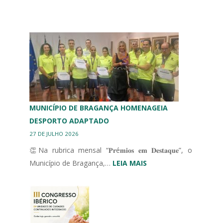
MUNICÍPIO DE BRAGANÇA HOMENAGEIA
DESPORTO ADAPTADO
27 DE JULHO 2026
👏Na rubrica mensal “𝐏𝐫é𝐦𝐢𝐨𝐬 𝐞𝐦 𝐃𝐞𝐬𝐭𝐚𝐪𝐮𝐞”, o
:
Município de Bragança,…
LEIA MAIS
MUNICÍPIO
DE
BRAGANÇA
HOMENAGEIA